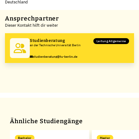
Deutschland
Leaflet
|
©
OpenStreetMap
,
+
Ansprechpartner
Dieser Kontakt hilft dir weiter
−
Studienberatung
Leitung Allgemeine
an der Technische Universität Berlin
studienberatung@tu-berlin.de
Ähnliche Studiengänge
Bachelor
Master