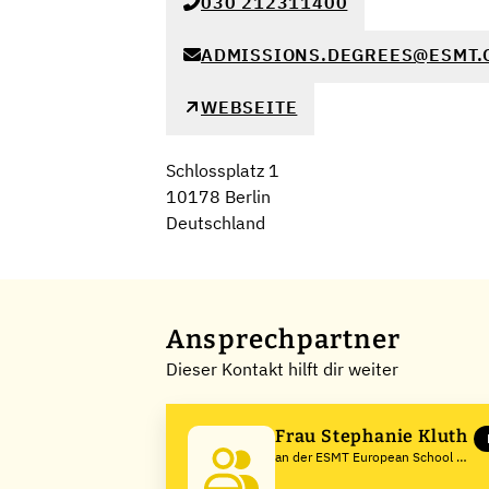
030 212311400
ADMISSIONS.DEGREES@ESMT.
WEBSEITE
Schlossplatz 1
10178 Berlin
Deutschland
Ansprechpartner
Dieser Kontakt hilft dir weiter
Frau Stephanie Kluth
an der ESMT European School of
Management and Technology