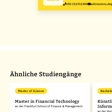
030 212311400
admissions.de
Ähnliche Studiengänge
Master of Science
Bachelo
Master in Financial Technology
Künstl
Infor
an der Frankfurt School of Finance & Management
an der Ho