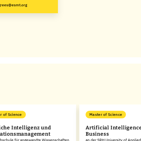
grees@esmt.org
r of Science
Master of Science
iche Intelligenz und
Artificial Intelligence
mationsmanagement
Business
chschule für angewandte Wissenschaften
an der SRH University of Applie