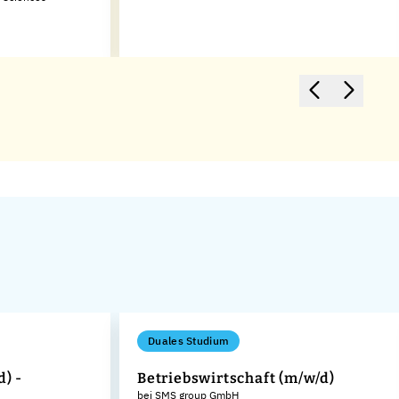
Duales Studium
d) -
Betriebswirtschaft (m/w/d)
bei SMS group GmbH