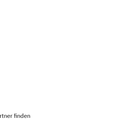
+
−
tner finden