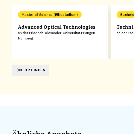
Master of Science (Elitestudium)
Bachelo
Advanced Optical Technologies
Techni
an der Friedrich-Alexander-Universität Erlangen-
an der Fa
Nürnberg
MEHR FINDEN