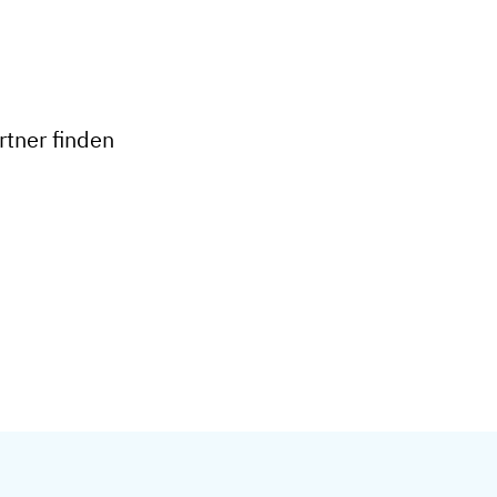
+
−
tner finden