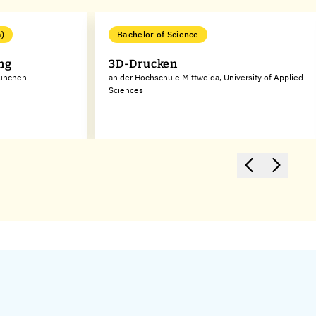
a)
Bachelor of Science
ng
3D-Drucken
München
an der Hochschule Mittweida, University of Applied
Sciences