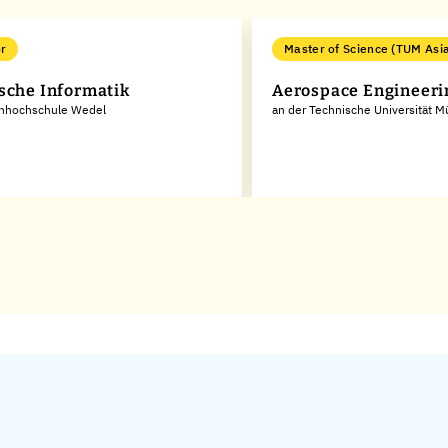
r
Master of Science (TUM Asi
sche Informatik
Aerospace Engineeri
chhochschule Wedel
an der Technische Universität 