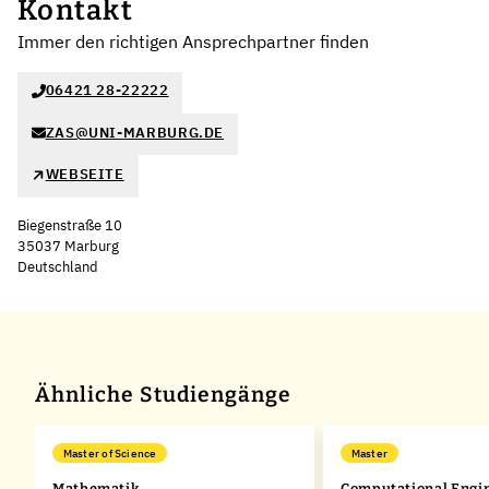
Kontakt
Immer den richtigen Ansprechpartner finden
06421 28-22222
ZAS@UNI-MARBURG.DE
WEBSEITE
Biegenstraße 10
35037 Marburg
Deutschland
Leaflet
|
©
OpenStreetMap
,
+
−
Ähnliche Studiengänge
Master of Science
Master
Mathematik
Computational Engi