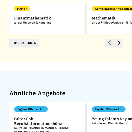
Master
Kombibachelor Nebenfac
Finanzmathematik
Mathematik
an der Universität Konstanz
an der Philipps-Universität M
MEHR FINDEN
Ähnliche Angebote
Tag der Offenen Tür
Tag der Offenen Tür
Gütersloh
Young Talents Day a
Berufsinformationsbörse
bei Wieland Electric GmbH
bei PARKER HANNIFIN MANUFACTURING