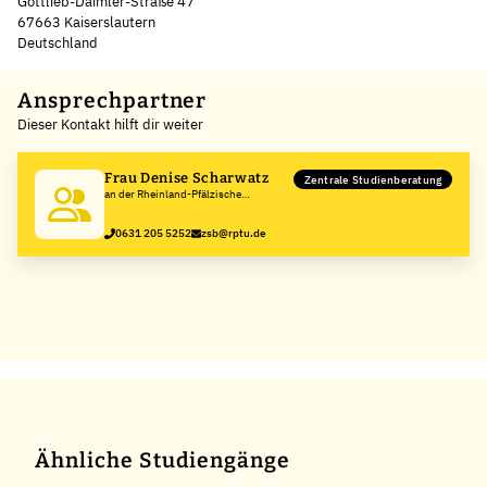
Gottlieb-Daimler-Straße 47
67663 Kaiserslautern
Deutschland
Leaflet
|
©
OpenStreetMap
,
+
Ansprechpartner
Dieser Kontakt hilft dir weiter
−
Frau Denise Scharwatz
Zentrale Studienberatung
an der Rheinland-Pfälzische
Technische Universität
Kaiserslautern-Landau
0631 205 5252
zsb@rptu.de
Ähnliche Studiengänge