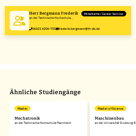
−
Herr Bergmann Frederik
Mitarbeiter Career Service
an der Technische Hochschule
Aschaffenburg
06021 4206-755
frederik.bergmann@th-ab.de
Ähnliche Studiengänge
Master
Master of Science
Mechatronik
Maschinenbau
an der Technische Hochschule Mannheim
an der Universität Duisburg-