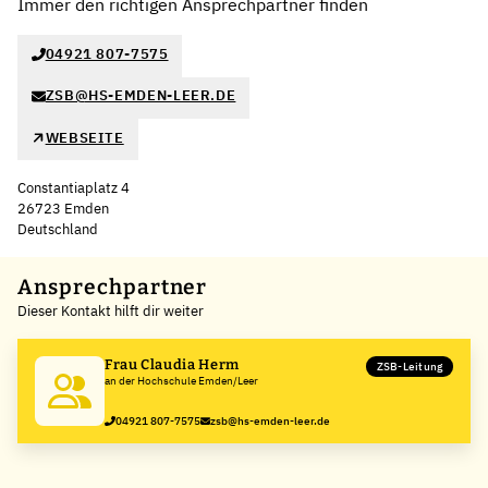
Immer den richtigen Ansprechpartner finden
04921 807-7575
ZSB@HS-EMDEN-LEER.DE
WEBSEITE
Constantiaplatz 4
26723 Emden
Deutschland
Leaflet
|
©
OpenStreetMap
,
+
Ansprechpartner
Dieser Kontakt hilft dir weiter
−
Frau Claudia Herm
ZSB-Leitung
an der Hochschule Emden/Leer
04921 807-7575
zsb@hs-emden-leer.de