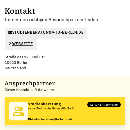
Kontakt
Immer den richtigen Ansprechpartner finden
STUDIENBERATUNG@TU-BERLIN.DE
WEBSEITE
Straße des 17. Juni 135
10623 Berlin
Deutschland
Leaflet
|
©
OpenStreetMap
,
+
Ansprechpartner
Dieser Kontakt hilft dir weiter
−
Studienberatung
Leitung Allgemeine
an der Technische Universität Berlin
studienberatung@tu-berlin.de