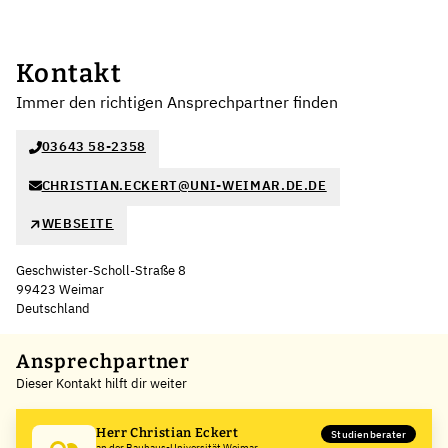
Kontakt
Immer den richtigen Ansprechpartner finden
03643 58-2358
CHRISTIAN.ECKERT@UNI-WEIMAR.DE.DE
WEBSEITE
Geschwister-Scholl-Straße 8
99423 Weimar
Deutschland
Leaflet
|
©
OpenStreetMap
,
+
Ansprechpartner
Dieser Kontakt hilft dir weiter
−
Herr Christian Eckert
Studienberater
an der Bauhaus-Universität Weimar