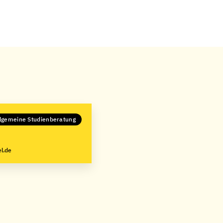
lgemeine Studienberatung
l.de