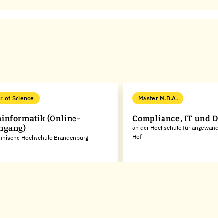
r of Science
Master M.B.A.
informatik (Online-
Compliance, IT und 
ngang)
an der Hochschule für angewan
Hof
chnische Hochschule Brandenburg