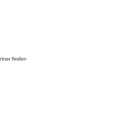
+
−
tner finden