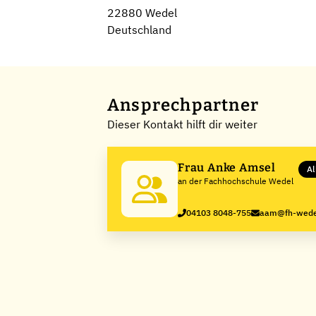
22880 Wedel
Deutschland
Ansprechpartner
Dieser Kontakt hilft dir weiter
Frau Anke Amsel
Al
an der Fachhochschule Wedel
04103 8048-755
aam@fh-wede