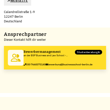
WEBSEITE
Calandrellistraße 1-9
12247 Berlin
Deutschland
Leaflet
|
©
OpenStreetMap
,
+
Ansprechpartner
Dieser Kontakt hilft dir weiter
−
Bewerbermanagement
Studienberatung &
an der BSP Business and Law School -
Hochschule für Management und Recht
030 7668375140
bewerbung@businessschool-berlin.de