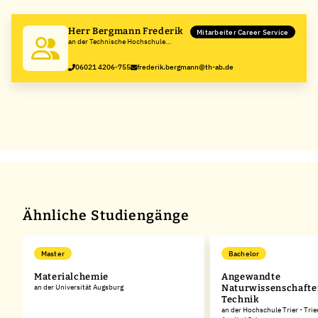
−
Herr Bergmann Frederik
Mitarbeiter Career Service
an der Technische Hochschule
Aschaffenburg
06021 4206-755
frederik.bergmann@th-ab.de
Ähnliche Studiengänge
Master
Bachelor
Materialchemie
Angewandte
an der Universität Augsburg
Naturwissenschafte
Technik
an der Hochschule Trier - Trie