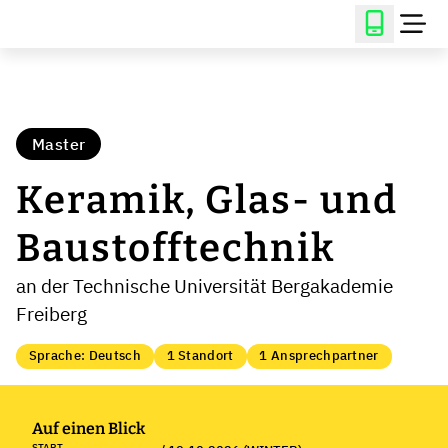
Master
Keramik, Glas- und
Baustofftechnik
an der Technische Universität Bergakademie
Freiberg
Sprache: Deutsch
1 Standort
1 Ansprechpartner
Auf einen Blick
START