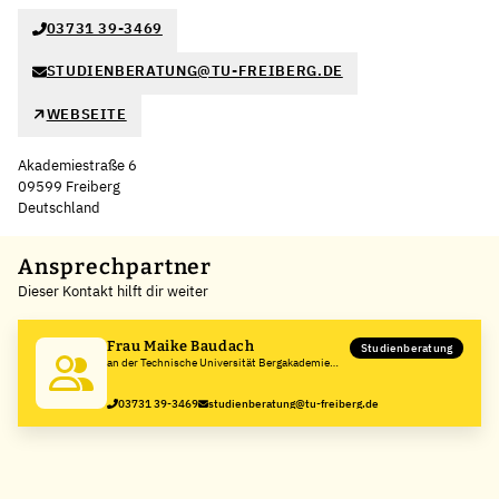
03731 39-3469
STUDIENBERATUNG@TU-FREIBERG.DE
WEBSEITE
Akademiestraße 6
09599 Freiberg
Deutschland
Leaflet
|
©
OpenStreetMap
,
+
Ansprechpartner
Dieser Kontakt hilft dir weiter
−
Frau Maike Baudach
Studienberatung
an der Technische Universität Bergakademie
Freiberg
03731 39-3469
studienberatung@tu-freiberg.de