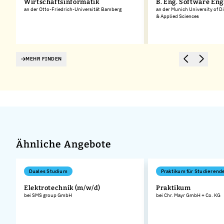
Wirtschaftsinformatik
B. Eng. Software En
an der Otto-Friedrich-Universität Bamberg
an der Munich University of D
& Applied Sciences
MEHR FINDEN
Ähnliche Angebote
Duales Studium
Praktikum für Studierend
Elektrotechnik (m/w/d)
Praktikum
bei SMS group GmbH
bei Chr. Mayr GmbH + Co. KG
.