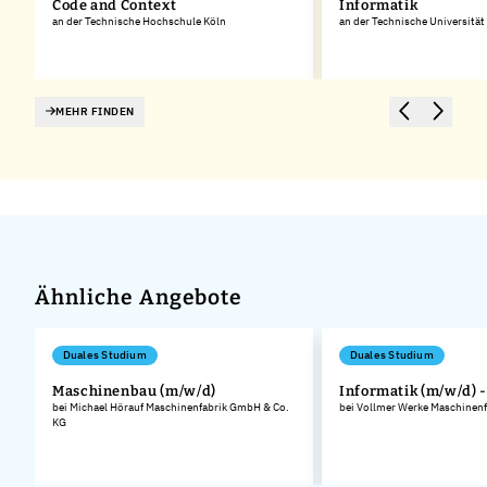
Code and Context
Informatik
an der Technische Hochschule Köln
an der Technische Universitä
MEHR FINDEN
Ähnliche Angebote
Duales Studium
Duales Studium
Maschinenbau (m/w/d)
Informatik (m/w/d) 
bei Michael Hörauf Maschinenfabrik GmbH & Co.
bei Vollmer Werke Maschinen
KG