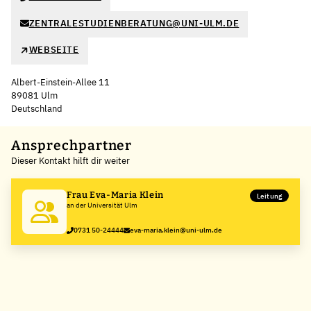
ZENTRALESTUDIENBERATUNG@UNI-ULM.DE
WEBSEITE
Albert-Einstein-Allee 11
89081 Ulm
Deutschland
Leaflet
|
©
OpenStreetMap
,
+
Ansprechpartner
Dieser Kontakt hilft dir weiter
−
Frau Eva-Maria Klein
Leitung
an der Universität Ulm
0731 50-24444
eva-maria.klein@uni-ulm.de