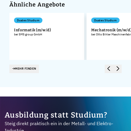
Ähnliche Angebote
Duales Studium
Duales Studium
Informatik (m/w/d)
Mechatronik (m/w/d
bei SMS group GmbH
bei Otto Bihler Maschinenfa
MEHR FINDEN
Ausbildung statt Studium?
Steig direkt praktisch ein in der Metall- und Elektro-
Industrie