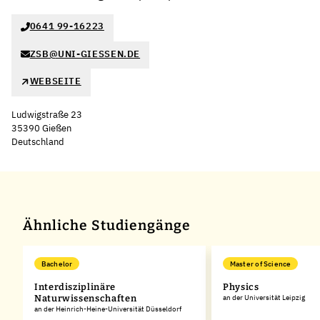
0641 99-16223
ZSB@UNI-GIESSEN.DE
WEBSEITE
Ludwigstraße 23
35390 Gießen
Deutschland
Leaflet
|
©
OpenStreetMap
,
+
−
Ähnliche Studiengänge
Bachelor
Master of Science
Interdisziplinäre
Physics
Naturwissenschaften
an der Universität Leipzig
an der Heinrich-Heine-Universität Düsseldorf