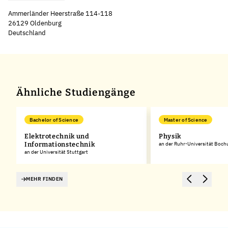
Ammerländer Heerstraße 114-118
26129 Oldenburg
Deutschland
Leaflet
|
©
OpenStreetMap
,
+
−
Ähnliche Studiengänge
Bachelor of Science
Master of Science
Elektrotechnik und
Physik
Informationstechnik
an der Ruhr-Universität Boc
an der Universität Stuttgart
MEHR FINDEN