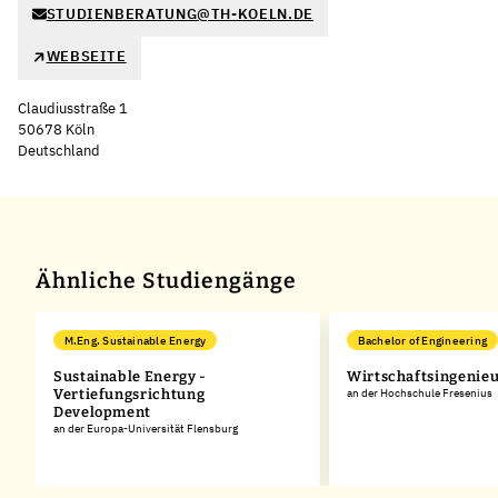
STUDIENBERATUNG@TH-KOELN.DE
WEBSEITE
Claudiusstraße 1
50678 Köln
Deutschland
Leaflet
|
©
OpenStreetMap
,
+
−
Ähnliche Studiengänge
M.Eng. Sustainable Energy
Bachelor of Engineering
Sustainable Energy -
Wirtschaftsingenie
Vertiefungsrichtung
an der Hochschule Fresenius
Development
,
an der Europa-Universität Flensburg