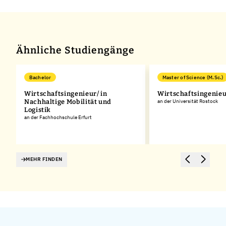
+
−
Ähnliche Studiengänge
Bachelor
Master of Science (M.Sc.)
Wirtschaftsingenieur/ in
Wirtschaftsingenie
Nachhaltige Mobilität und
an der Universität Rostock
Logistik
an der Fachhochschule Erfurt
MEHR FINDEN