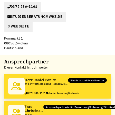
0375 536-1161
STUDIENBERATUNG@WHZ.DE
WEBSEITE
Kornmarkt 1
08056 Zwickau
Deutschland
Leaflet
|
©
OpenStreetMap
,
+
Ansprechpartner
Dieser Kontakt hilft dir weiter
−
Herr Daniel Bonitz
Studien- und Sozialberater
an der Westsächsische Hochschule
Zwickau
0375 536-1161
studienberatung@whz.de
Frau
Ansprechpartnerin für Bewerbung/Zulassung/ Studien
Christina
Schelcher
an der