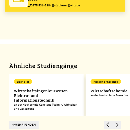
Westsächsische
0375 536-1184
studieren@whz.de
Hochschule
Zwickau
Ähnliche Studiengänge
Bachelor
Master of Science
Wirtschaftsingenieurwesen
Wirtschaftschemie
Elektro- und
an der Hochschule Fresenius
Informationstechnik
rg
an der Hochschule Konstanz Technik, Wirtschaft
und Gestaltung
MEHR FINDEN