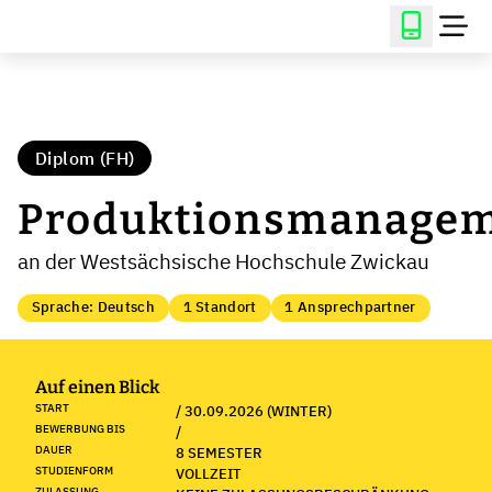
Diplom (FH)
Produktionsmanage
an der Westsächsische Hochschule Zwickau
Sprache: Deutsch
1 Standort
1 Ansprechpartner
Auf einen Blick
START
/ 30.09.2026 (WINTER)
BEWERBUNG BIS
/
DAUER
8 SEMESTER
STUDIENFORM
VOLLZEIT
ZULASSUNG