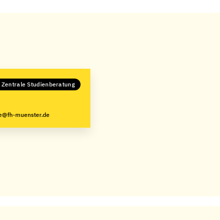
n Zentrale Studienberatung
ke@fh-muenster.de