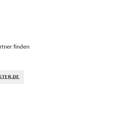
+
−
tner finden
STER.DE