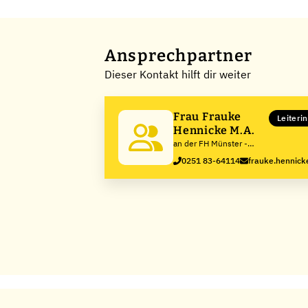
Ansprechpartner
Dieser Kontakt hilft dir weiter
Frau Frauke
Leiteri
Hennicke M.A.
an der FH Münster -
University of Applied
0251 83-64114
frauke.hennic
Sciences