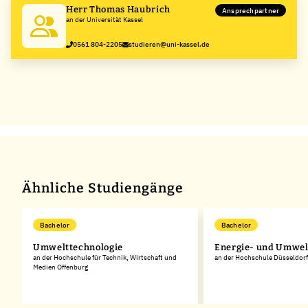
Herr Thomas Haubrich
Ansprechpartner
an der Universität Kassel
0561 804-2205
studieren@uni-kassel.de
Ähnliche Studiengänge
Bachelor
Bachelor
Umwelttechnologie
Energie- und Umwel
rg
an der Hochschule für Technik, Wirtschaft und
an der Hochschule Düsseldorf
Medien Offenburg