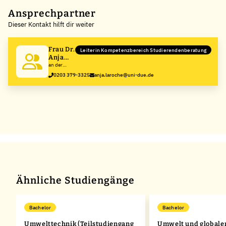
+
Ansprechpartner
Dieser Kontakt hilft dir weiter
−
Frau Dr.
Leiterin Kompetenzbereich Studierendenberatung
Anja
Laroche
an der
Universität
0203 379-3325
anja.laroche@uni-due.de
Duisburg-
Essen
Ähnliche Studiengänge
Bachelor
Bachelor
Umwelttechnik (Teilstudiengang
Umwelt und globale