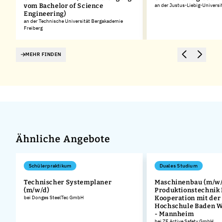
vom Bachelor of Science
an der Justus-Liebig-Universi
Engineering)
an der Technische Universität Bergakademie
Freiberg
MEHR FINDEN
Ähnliche Angebote
Schülerpraktikum
Duales Studium
Technischer Systemplaner
Maschinenbau (m/w/
(m/w/d)
Produktionstechnik
bei Donges SteelTec GmbH
Kooperation mit der
Hochschule Baden 
- Mannheim
bei ZF Active Safety GmbH