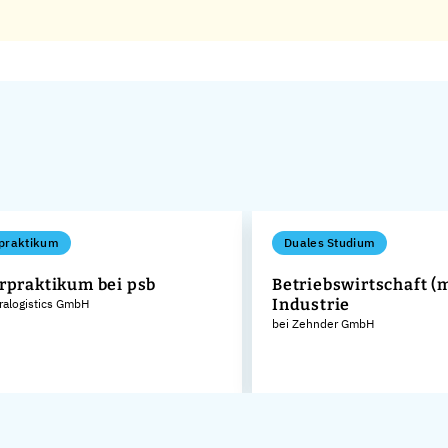
praktikum
Duales Studium
rpraktikum bei psb
Betriebswirtschaft (m
Industrie
tralogistics GmbH
bei Zehnder GmbH