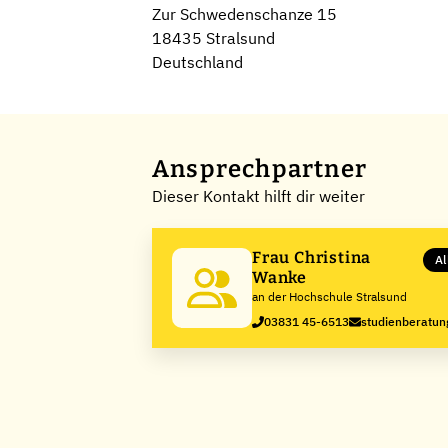
Zur Schwedenschanze 15
18435 Stralsund
Deutschland
Ansprechpartner
Dieser Kontakt hilft dir weiter
Frau Christina
Al
Wanke
an der Hochschule Stralsund
03831 45-6513
studienberatun