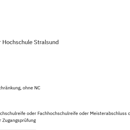
r Hochschule Stralsund
chränkung, ohne NC
hschulreife oder Fachhochschulreife oder Meisterabschluss od
er Zugangsprüfung