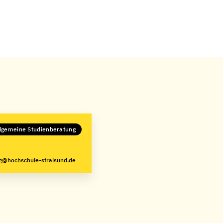
lgemeine Studienberatung
g@hochschule-stralsund.de