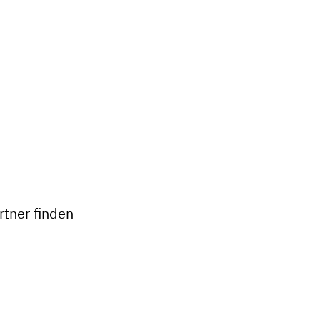
+
−
tner finden