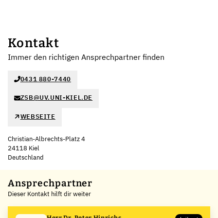
Kontakt
Immer den richtigen Ansprechpartner finden
0431 880-7440
ZSB@UV.UNI-KIEL.DE
WEBSEITE
Christian-Albrechts-Platz 4
24118 Kiel
Deutschland
Leaflet
|
©
OpenStreetMap
,
+
Ansprechpartner
Dieser Kontakt hilft dir weiter
−
Herr Dr. Peter Hinrichs