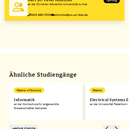
Leitung
an der Christian-Albrechts-Universität zu Kiel
0431 880-5935
phinrichs@uv.uni-kiel.de
Ähnliche Studiengänge
Master of Science
Master
Informatik
Electrical Systems 
an der Hochschule für angewandte
an der Universität Paderborn
Wissenschaften Kempten
MEHR FINDEN