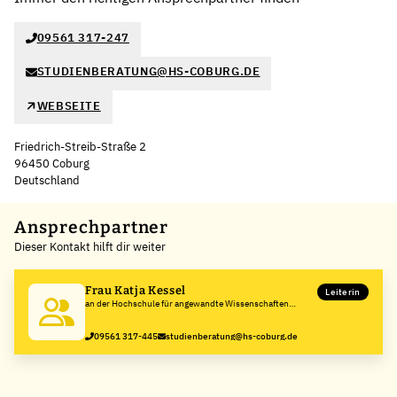
09561 317-247
STUDIENBERATUNG@HS-COBURG.DE
WEBSEITE
Friedrich-Streib-Straße 2
96450 Coburg
Deutschland
Leaflet
|
©
OpenStreetMap
,
+
Ansprechpartner
Dieser Kontakt hilft dir weiter
−
Frau Katja Kessel
Leiterin
an der Hochschule für angewandte Wissenschaften
Coburg
09561 317-445
studienberatung@hs-coburg.de