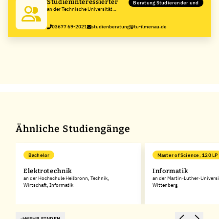
Studieninteressierter
Beratung Studierender und
an der Technische Universität
Ilmenau
03677 69-2021
studienberatung@tu-ilmenau.de
Ähnliche Studiengänge
Bachelor
Master of Science, 120 LP
Elektrotechnik
Informatik
an der Hochschule Heilbronn, Technik,
an der Martin-Luther-Universi
Wirtschaft, Informatik
Wittenberg
MEHR FINDEN