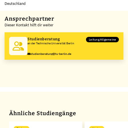
Deutschland
Leaflet
|
©
OpenStreetMap
,
+
Ansprechpartner
Dieser Kontakt hilft dir weiter
−
Studienberatung
Leitung Allgemeine
an der Technische Universität Berlin
studienberatung@tu-berlin.de
Ähnliche Studiengänge