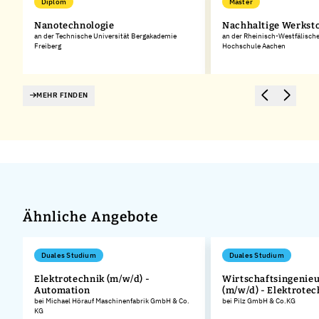
Diplom
Master
Nanotechnologie
Nachhaltige Werksto
an der Technische Universität Bergakademie
an der Rheinisch-Westfälisch
Freiberg
Hochschule Aachen
MEHR FINDEN
Ähnliche Angebote
Duales Studium
Duales Studium
Elektrotechnik (m/w/d) -
Wirtschaftsingenie
Automation
(m/w/d) - Elektrotec
bei Michael Hörauf Maschinenfabrik GmbH & Co.
bei Pilz GmbH & Co.KG
KG