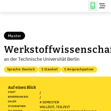
Master
Werkstoffwissenscha
an der Technische Universität Berlin
Sprache: Deutsch
1 Standort
1 Ansprechpartner
Auf einen Blick
START
/
BEWERBUNG BIS
/
DAUER
4 SEMESTER
STUDIENFORM
VOLLZEIT, TEILZEIT
ZULASSUNG