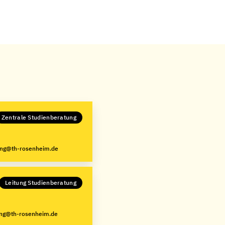
Zentrale Studienberatung
ung@th-rosenheim.de
Leitung Studienberatung
ung@th-rosenheim.de