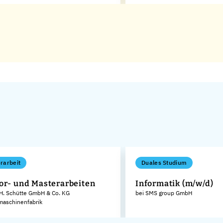
rarbeit
Duales Studium
or- und Masterarbeiten
Informatik (m/w/d)
 H. Schütte GmbH & Co. KG
bei SMS group GmbH
aschinenfabrik