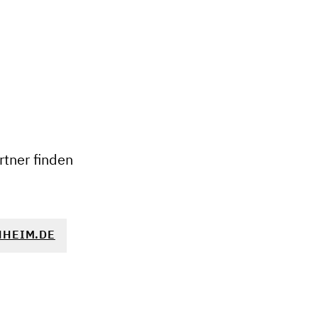
+
−
tner finden
NHEIM.DE