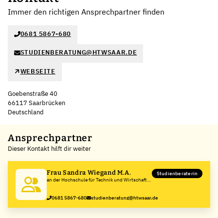
Immer den richtigen Ansprechpartner finden
0681 5867-680
STUDIENBERATUNG@HTWSAAR.DE
WEBSEITE
Goebenstraße 40
66117 Saarbrücken
Deutschland
Leaflet
|
©
OpenStreetMap
,
+
Ansprechpartner
Dieser Kontakt hilft dir weiter
−
Frau Sandra Wiegand M.A.
Studienberaterin
an der Hochschule für Technik und Wirtschaft
des Saarlandes
0681 5867-680
studienberatung@htwsaar.de