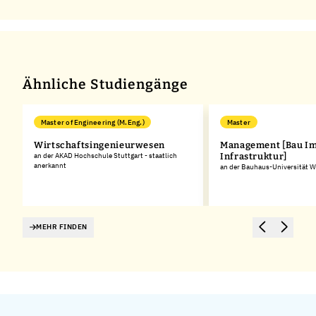
Ähnliche Studiengänge
Master of Engineering (M.Eng.)
Master
Wirtschaftsingenieurwesen
Management [Bau I
an der AKAD Hochschule Stuttgart - staatlich
Infrastruktur]
anerkannt
an der Bauhaus-Universität 
MEHR FINDEN