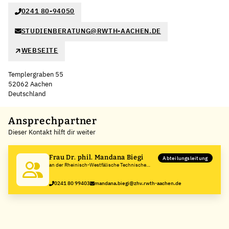
0241 80-94050
STUDIENBERATUNG@RWTH-AACHEN.DE
WEBSEITE
Templergraben 55
52062 Aachen
Deutschland
Leaflet
|
©
OpenStreetMap
,
+
Ansprechpartner
Dieser Kontakt hilft dir weiter
−
Frau Dr. phil. Mandana Biegi
Abteilungsleitung
an der Rheinisch-Westfälische Technische
Hochschule Aachen
0241 80 99403
mandana.biegi@zhv.rwth-aachen.de