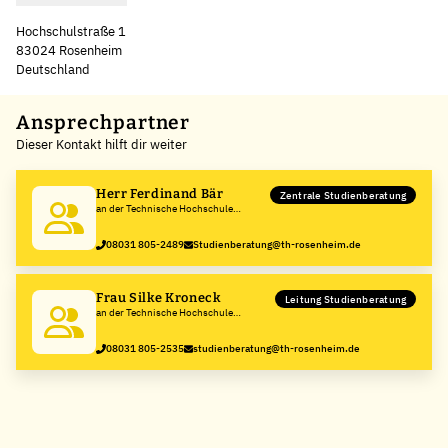
Hochschulstraße 1
83024 Rosenheim
Deutschland
Leaflet
|
©
OpenStreetMap
,
+
Ansprechpartner
Dieser Kontakt hilft dir weiter
−
Herr Ferdinand Bär
Zentrale Studienberatung
an der Technische Hochschule
Rosenheim
08031 805-2489
Studienberatung@th-rosenheim.de
Frau Silke Kroneck
Leitung Studienberatung
an der Technische Hochschule
Rosenheim
08031 805-2535
studienberatung@th-rosenheim.de