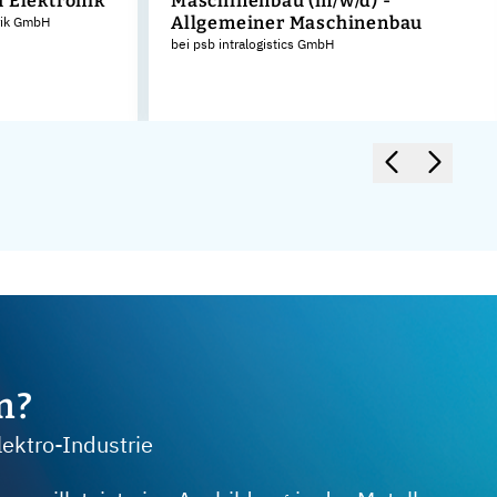
 Elektronik
Maschinenbau (m/w/d) -
Allgemeiner Maschinenbau
rik GmbH
bei psb intralogistics GmbH
m?
lektro-Industrie