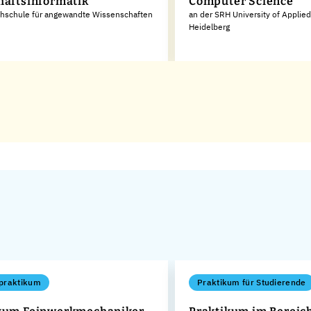
haftsinformatik
Computer Science
chschule für angewandte Wissenschaften
an der SRH University of Applie
Heidelberg
praktikum
Praktikum für Studierende