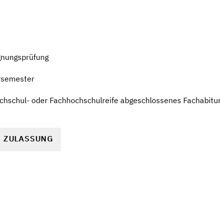
gnungsprüfung
rsemester
hschul- oder Fachhochschulreife abgeschlossenes Fachabitur b
R ZULASSUNG