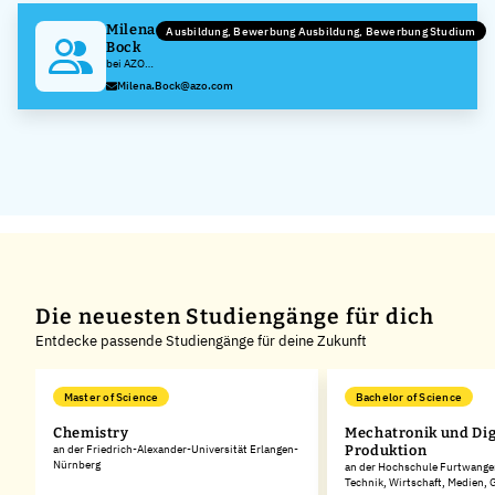
Milena
Ausbildung, Bewerbung Ausbildung, Bewerbung Studium
Bock
bei AZO
GmbH &
Milena.Bock@azo.com
Co. KG
Die neuesten Studiengänge für dich
Entdecke passende Studiengänge für deine Zukunft
Master of Science
Bachelor of Science
Chemistry
Mechatronik und Dig
rg
an der Friedrich-Alexander-Universität Erlangen-
Produktion
Nürnberg
an der Hochschule Furtwangen
Technik, Wirtschaft, Medien,