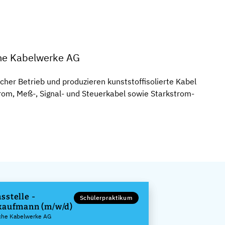
he Kabelwerke AG
scher Betrieb und produzieren kunststoffisolierte Kabel
rom, Meß-, Signal- und Steuerkabel sowie Starkstrom-
sstelle -
Schülerpraktikum
kaufmann (m/w/d)
sche Kabelwerke AG