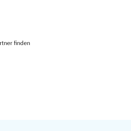
+
−
tner finden