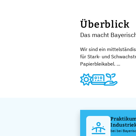
Überblick
Das macht Bayerisc
Wir sind ein mittelständi
für Stark- und Schwachst
Papierbleikabel. ...
Praktikum
Industrie
bei bei Bayeri