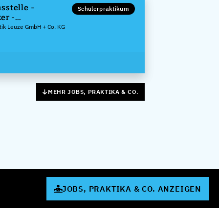
sstelle -
Schülerpraktikum
er -
ierungstechnik
atik Leuze GmbH + Co. KG
MEHR JOBS, PRAKTIKA & CO.
JOBS, PRAKTIKA & CO. ANZEIGEN