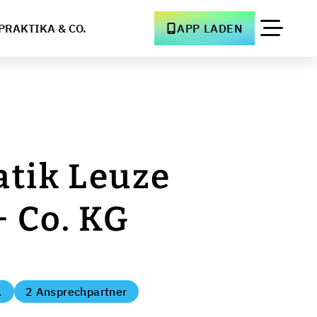
PRAKTIKA & CO.
APP LADEN
atik Leuze
 Co. KG
.
2 Ansprechpartner