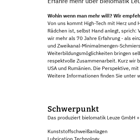
Erfahre mehr über bielomatik L
Wohin wenn man mehr will? Wir empfeh
Von uns kommt High-Tech mit Herz und H
Rädchen ist, selbst Hand anlegt, sprich
wir mehr als 70 Jahre Erfahrung - als ei
und Zweikanal-Minimalmengen-Schmiersys
Weiterbildungsmöglichkeiten bringen selb
respektvolle Zusammenarbeit. Kurz wir bi
USA und Rumänien. Die Perspektive, mit 
Weitere Informationen finden Sie unter
w
Schwerpunkt
Das produziert bielomatik Leuze GmbH +
Kunststoffschweißanlagen
Lubrication Technology