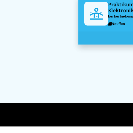
Praktikum
Elektronik
Automatis
bei bei bielom
(m/w/d)
Neuffen