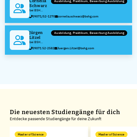
Cornelia
Ausbildung, Praktikum, Bewerbung Ausbildung
Schwarz
bei BSH
Hausgeräte
09071/52-1270
cornelia.schwarz@bshg.com
GmbH
Jürgen
Ausbildung, Praktikum, Bewerbung Ausbildung
Litzel
bei BSH
Hausgeräte
09071 52-2582
Juergen.Litzel@bshg.com
GmbH
Die neuesten Studiengänge für dich
Entdecke passende Studiengänge für deine Zukunft
Master of Science
Master of Science