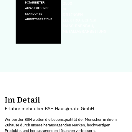
MITARBEITER
2500
AUSZUBILDENDE
80
STANDORTE
DILLINGEN
ARBEITSBEREICHE
ELEKTROTECHNIK,
MASCHINENBAU,
METALLVERARBEITUNG
Im Detail
Erfahre mehr über BSH Hausgeräte GmbH
Wir bei der BSH wollen die Lebensqualität der Menschen in ihrem
Zuhause durch unsere herausragenden Marken, hochwertigen
Produkte, und herausragenden Lösungen verbessern.