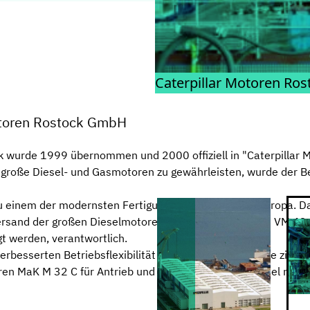
© CATERPILLAR MOTOREN ROSTOCK GMBH
Caterpillar Motoren R
Motoren Rostock GmbH
ck wurde 1999 übernommen und 2000 offiziell in "Caterpill
 große Diesel- und Gasmotoren zu gewährleisten, wurde der Be
u einem der modernsten Fertigungseinrichtungen in Europa. D
Versand der großen Dieselmotoren VM 32 C, M 43 C und VM 43
gt werden, verantwortlich.
rbesserten Betriebsflexibilität seiner Motorprüfstände ziehe
en MaK M 32 C für Antrieb und Stromaggregate von Kiel nach 