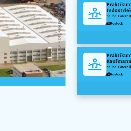
© CATERPILLAR MOTOREN ROSTOCK GMBH
Praktikum
Industrie
bei bei Caterp
Rostock
Praktikum
Kaufmann
Büromana
bei bei Caterp
Rostock