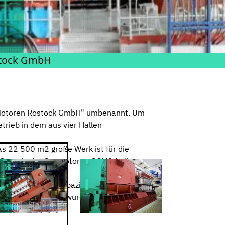
ostock GmbH
ar Motoren Rostock GmbH" umbenannt. Um
trieb in dem aus vier Hallen
as 22 500 m2 große Werk ist für die
 C sowie der Gasmotoren GCM34, die
n. Die Fertigungskapazität wurde
Rostock verlagert wurde.