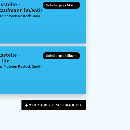
sstelle -
Schülerpraktikum
kaufmann (m/w/d)
illar Motoren Rostock GmbH
sstelle -
Schülerpraktikum
 für
gement (m/w/d)
illar Motoren Rostock GmbH
MEHR JOBS, PRAKTIKA & CO.