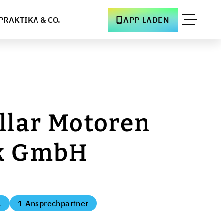
PRAKTIKA & CO.
APP LADEN
llar Motoren
k GmbH
.
1 Ansprechpartner