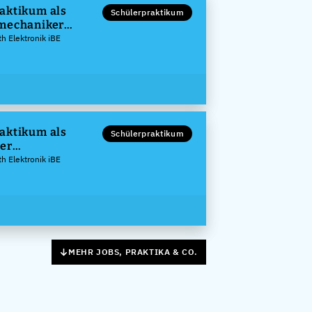
aktikum als
Schülerpraktikum
mechaniker
h Elektronik iBE
aktikum als
Schülerpraktikum
er
signer (m/w/d)
h Elektronik iBE
MEHR JOBS, PRAKTIKA & CO.