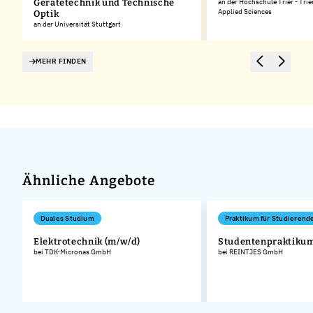
Gerätetechnik und Technische
an der Hochschule Trier - Trie
Applied Sciences
Optik
an der Universität Stuttgart
MEHR FINDEN
Ähnliche Angebote
Duales Studium
Praktikum für Studierend
Elektrotechnik (m/w/d)
Studentenpraktiku
bei TDK-Micronas GmbH
bei REINTJES GmbH