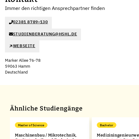
Immer den richtigen Ansprechpartner finden
02381 8789-130
STUDIENBERATUNG@HSHL.DE
WEBSEITE
Marker Allee 76-78
59063 Hamm
Deutschland
Leaflet
|
©
OpenStreetMap
,
+
−
Ähnliche Studiengänge
Master of Science
Bachelor
Maschinenbau / Mikrotechnik,
Mediziningenieurw