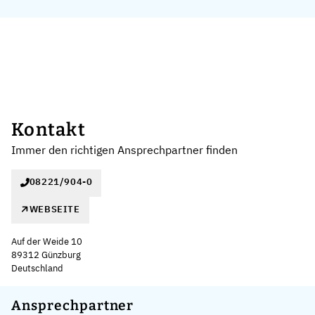
Kontakt
Immer den richtigen Ansprechpartner finden
08221/904-0
WEBSEITE
Auf der Weide 10
89312 Günzburg
Deutschland
Leaflet
|
©
OpenStreetMap
,
+
Ansprechpartner