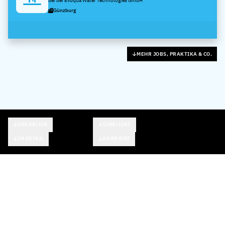
bei bei Evoqua Water Technologies GmbH
Günzburg
MEHR JOBS, PRAKTIKA & CO.
ÜBERBLICK
EINBLICKE
IM DETAIL
KARRIERE