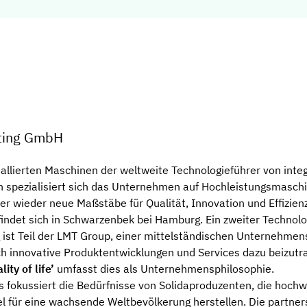
cting GmbH
tallierten Maschinen der weltweite Technologieführer von integr
en spezialisiert sich das Unternehmen auf Hochleistungsmasch
 wieder neue Maßstäbe für Qualität, Innovation und Effizienz
ndet sich in Schwarzenbek bei Hamburg. Ein zweiter Technolo
g ist Teil der LMT Group, einer mittelständischen Unternehmen
h innovative Produktentwicklungen und Services dazu beizutr
lity of life’
umfasst dies als Unternehmensphilosophie.
fokussiert die Bedürfnisse von Solidaproduzenten, die hoch
 für eine wachsende Weltbevölkerung herstellen. Die partne