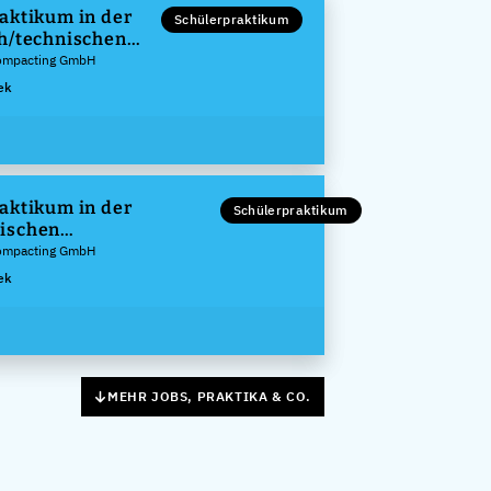
aktikum in der
Schülerpraktikum
h/technischen
ng
Compacting GmbH
ek
aktikum in der
Schülerpraktikum
ischen
g/Wirtschaftspraktikum
Compacting GmbH
ek
MEHR JOBS, PRAKTIKA & CO.