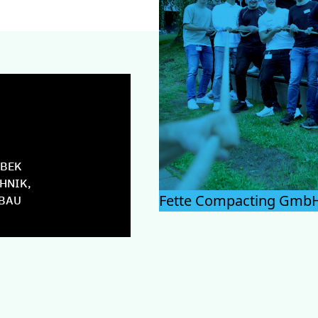
BEK
HNIK,
Fette Compacting Gmb
BAU