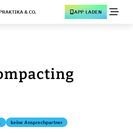
PRAKTIKA & CO.
APP LADEN
Compacting
.
keine Ansprechpartner