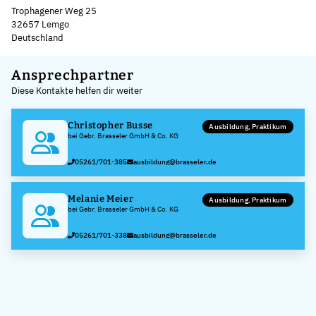
Trophagener Weg 25
32657 Lemgo
Deutschland
Leaflet
|
©
OpenStreetMap
,
+
Ansprechpartner
Diese Kontakte helfen dir weiter
−
Christopher Busse
Ausbildung, Praktikum
bei Gebr. Brasseler GmbH & Co. KG
05261/701-385
ausbildung@brasseler.de
Melanie Meier
Ausbildung, Praktikum
bei Gebr. Brasseler GmbH & Co. KG
05261/701-338
ausbildung@brasseler.de