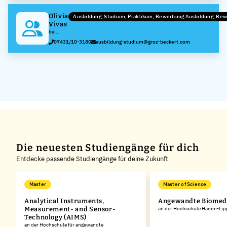
Olivia
Ausbildung, Studium, Praktikum, Bewerbung Ausbildung, Be
Vivas
bei
Groz-
07431/10-3180
ausbildung-studium@groz-beckert.com
Beckert
KG
Die neuesten Studiengänge für dich
Entdecke passende Studiengänge für deine Zukunft
Master
Master of Science
Analytical Instruments,
Angewandte Biomedi
Measurement- and Sensor-
an der Hochschule Hamm-Lip
Technology (AIMS)
an der Hochschule für angewandte