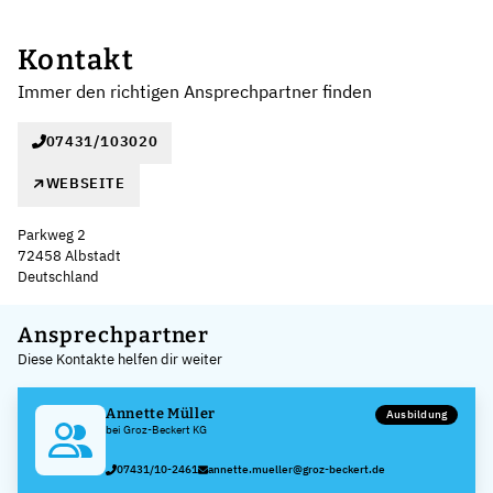
Kontakt
Immer den richtigen Ansprechpartner finden
07431/103020
WEBSEITE
Parkweg 2
72458 Albstadt
Deutschland
Leaflet
|
©
OpenStreetMap
,
+
Ansprechpartner
Diese Kontakte helfen dir weiter
−
Annette Müller
Ausbildung
bei Groz-Beckert KG
07431/10-2461
annette.mueller@groz-beckert.de