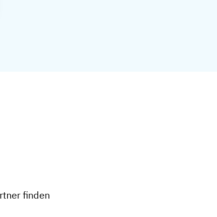
+
−
tner finden