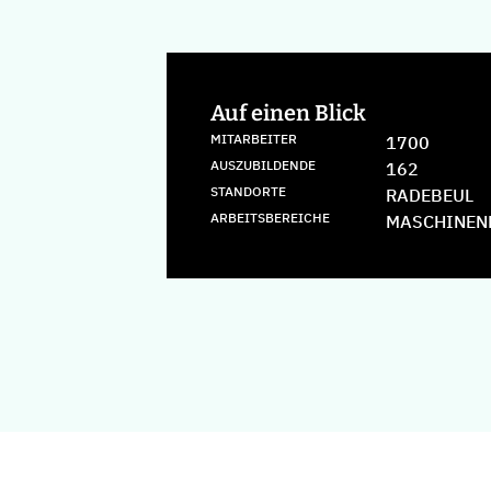
Auf einen Blick
MITARBEITER
1700
AUSZUBILDENDE
162
STANDORTE
RADEBEUL
ARBEITSBEREICHE
MASCHINEN
oenig & Bauer