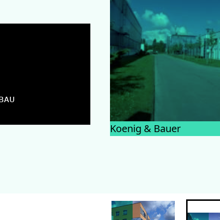
BAU
© KOENIG & BAUER
Koenig & Bauer