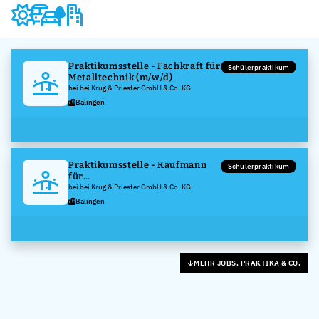
Praktikumsstelle - Fachkraft für
Schülerpraktikum
Metalltechnik (m/w/d)
bei bei Krug & Priester GmbH & Co. KG
Balingen
Praktikumsstelle - Kaufmann
Schülerpraktikum
für
Digitalisierungsmanagement
bei bei Krug & Priester GmbH & Co. KG
(m/w/d)
Balingen
MEHR JOBS, PRAKTIKA & CO.