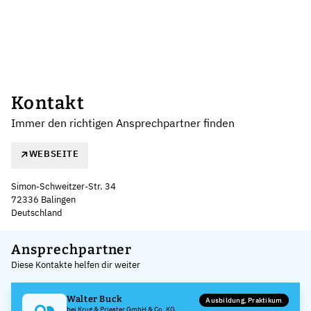
Kontakt
Immer den richtigen Ansprechpartner finden
WEBSEITE
Simon-Schweitzer-Str. 34
72336 Balingen
Deutschland
Leaflet
|
©
OpenStreetMap
,
+
Ansprechpartner
Diese Kontakte helfen dir weiter
−
Walter Buck
Ausbildung, Praktikum
bei Krug & Priester GmbH & Co. KG