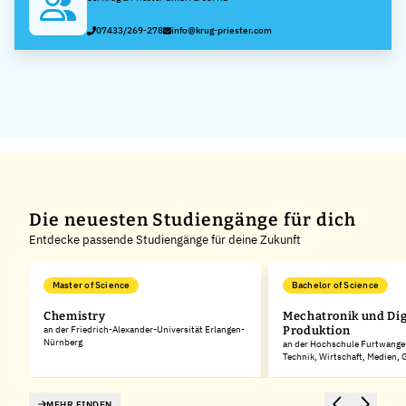
07433/269-278
info@krug-priester.com
Die neuesten Studiengänge für dich
Entdecke passende Studiengänge für deine Zukunft
Master of Science
Bachelor of Science
Chemistry
Mechatronik und Dig
rg
an der Friedrich-Alexander-Universität Erlangen-
Produktion
Nürnberg
an der Hochschule Furtwangen
Technik, Wirtschaft, Medien,
MEHR FINDEN