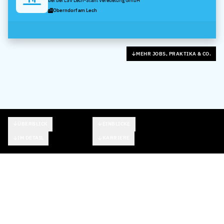
bei bei LSV Lech-Stahl Veredelung GmbH
Oberndorf am Lech
MEHR JOBS, PRAKTIKA & CO.
ÜBERBLICK
EINBLICKE
IM DETAIL
KARRIERE