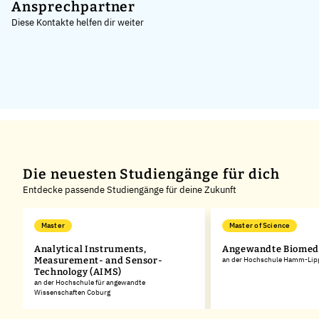
+
Ansprechpartner
Diese Kontakte helfen dir weiter
−
Die neuesten Studiengänge für dich
Entdecke passende Studiengänge für deine Zukunft
Master
Master of Science
Analytical Instruments,
Angewandte Biomedi
Measurement- and Sensor-
an der Hochschule Hamm-Lip
Technology (AIMS)
an der Hochschule für angewandte
Wissenschaften Coburg