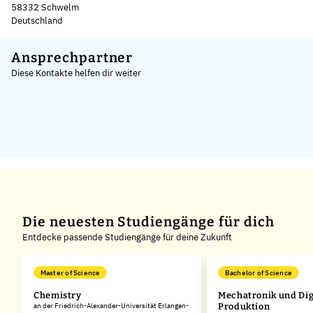
58332 Schwelm
Deutschland
Leaflet
|
©
OpenStreetMap
,
+
Ansprechpartner
Diese Kontakte helfen dir weiter
−
Die neuesten Studiengänge für dich
Entdecke passende Studiengänge für deine Zukunft
Master of Science
Bachelor of Science
Chemistry
Mechatronik und Dig
rg
an der Friedrich-Alexander-Universität Erlangen-
Produktion