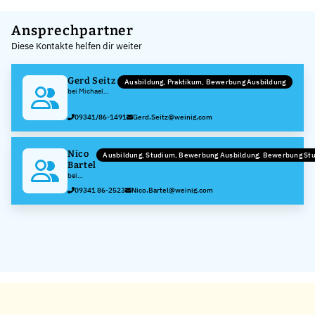
Leaflet
|
©
OpenStreetMap
,
+
Ansprechpartner
Diese Kontakte helfen dir weiter
−
Gerd Seitz
Ausbildung, Praktikum, Bewerbung Ausbildung
bei Michael
Weinig AG
09341/86-1491
Gerd.Seitz@weinig.com
Nico
Ausbildung, Studium, Bewerbung Ausbildung, Bewerbung St
Bartel
bei
Michael
09341 86-2523
Nico.Bartel@weinig.com
Weinig
AG